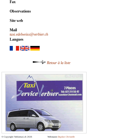
Fax
Observations
Site web
Mail
taxi.edelweiss@verbier.ch
Langues
Retour à la liste
© Copyright Verbiertaxi.ch 2026
Webmaster
Duplan Christelle