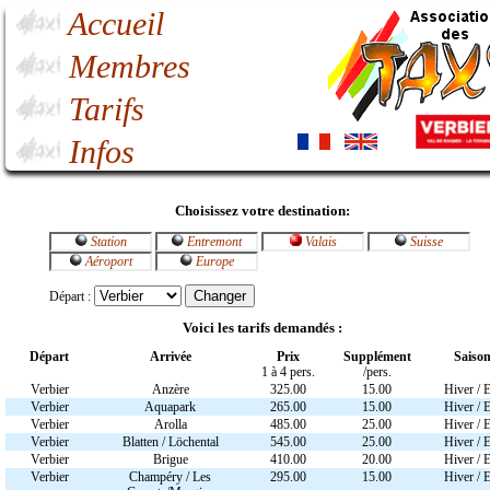
Accueil
Membres
Tarifs
Infos
Choisissez votre destination:
Station
Entremont
Valais
Suisse
Aéroport
Europe
Départ :
Voici les tarifs demandés :
Départ
Arrivée
Prix
Supplément
Saiso
1 à 4 pers.
/pers.
Verbier
Anzère
325.00
15.00
Hiver / E
Verbier
Aquapark
265.00
15.00
Hiver / E
Verbier
Arolla
485.00
25.00
Hiver / E
Verbier
Blatten / Löchental
545.00
25.00
Hiver / E
Verbier
Brigue
410.00
20.00
Hiver / E
Verbier
Champéry / Les
295.00
15.00
Hiver / E